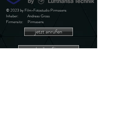
© 2023 by Film-Fotostudio Pirmasens
Inhaber: Andreas Gross
Firmensitz: Pirmasens
jetzt anrufen
schreiben Sie uns
Überzeugt?
vereinbare doch
jetzt einen Termin
online Termin vereinbaren