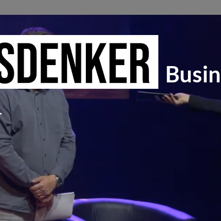
Busin
1