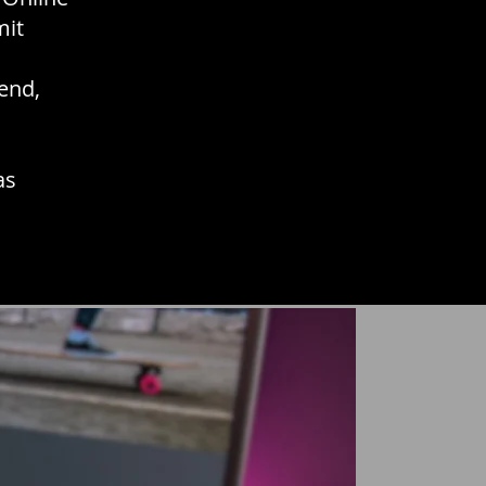
mit
end,
as