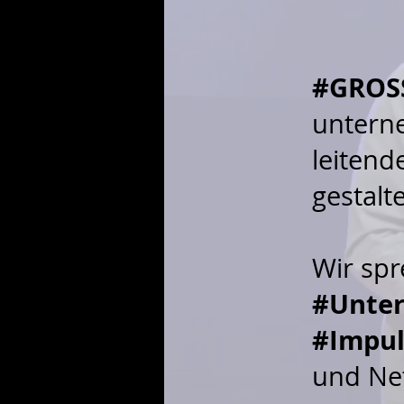
#GROS
untern
leitend
gestal
Wir spr
#Unte
#Impul
und Ne