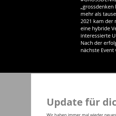
„grossdenken l
mehr als taus
2021 kam der 
eine hybride V
interessierte
Nach der erfol
nächste Event 
Update für di
Wir haben immer mal wieder neues f