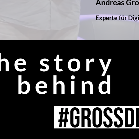
Andreas Gr
Experte für Dig
he story
behind