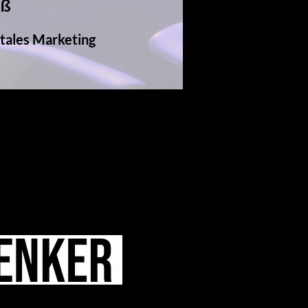
oß
itales Marketing