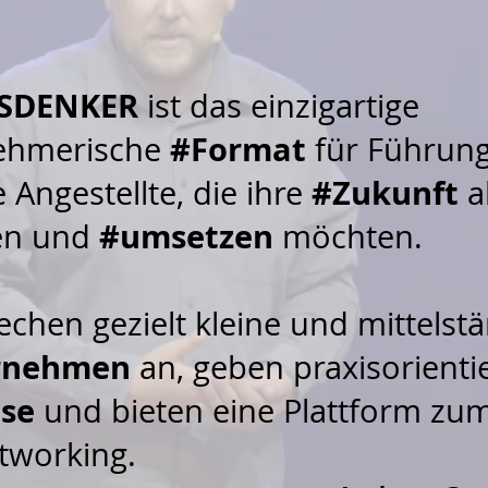
SDENKER
ist das einzigartige
#Format
ehmerische
für Führung
#Zukunft
e Angestellte, die ihre
a
#umsetzen
ten und
möchten.
echen gezielt kleine und mittelst
rnehmen
an, geben praxisorienti
se
und bieten eine Plattform zu
tworking.