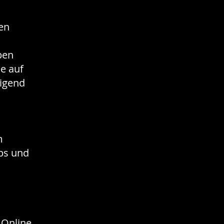
en
ben
e auf
tigend
m
pps und
 Online