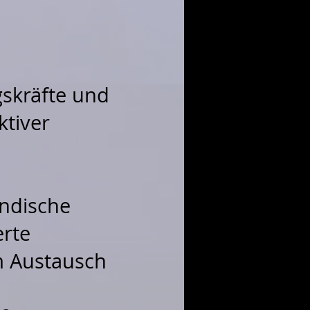
skräfte und
ktiver
ändische
erte
m Austausch