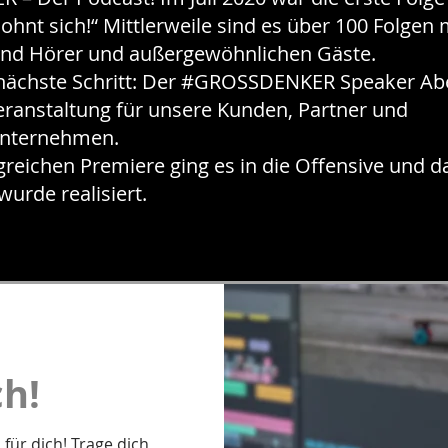
ohnt sich!“ Mittlerweile sind es über 100 Folgen 
end Hörer und außergewöhnlichen Gäste.
nächste Schritt: Der #GROSSDENKER Speaker Ab
eranstaltung für unsere Kunden, Partner und
 Unternehmen.
greichen Premiere ging es in die Offensive und d
wurde realisiert.
ch!
ür dich! Trage dich