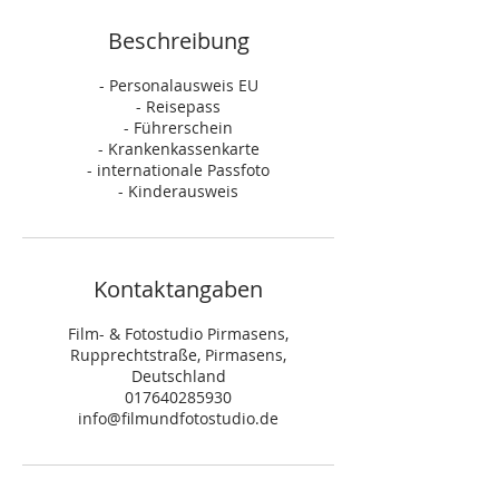
Beschreibung
- Personalausweis EU
- Reisepass
- Führerschein
- Krankenkassenkarte
- internationale Passfoto
- Kinderausweis
Kontaktangaben
Film- & Fotostudio Pirmasens,
Rupprechtstraße, Pirmasens,
Deutschland
017640285930
info@filmundfotostudio.de