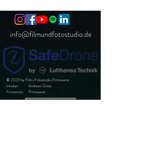
info@filmundfotostudio.de
© 2023 by Film-Fotostudio Pirmasens
Inhaber: Andreas Gross
Firmensitz: Pirmasens
jetzt anrufen
schreiben Sie uns