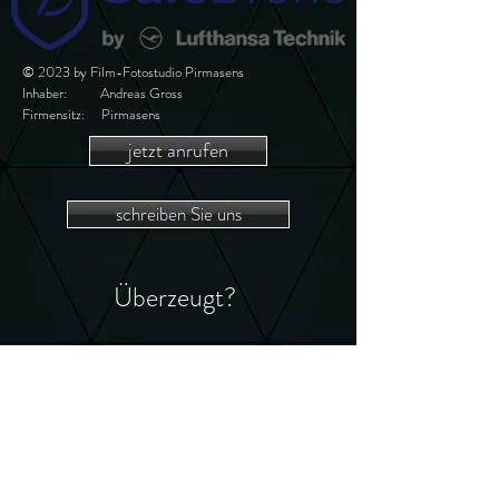
© 2023 by Film-Fotostudio Pirmasens
Inhaber: Andreas Gross
Firmensitz: Pirmasens
jetzt anrufen
schreiben Sie uns
Überzeugt?
vereinbare doch
jetzt einen Termin
online Termin vereinbaren